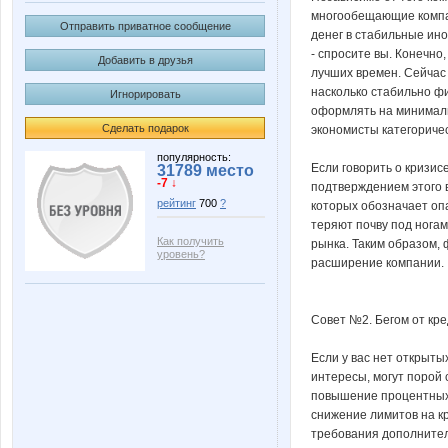
многообещающие компан
Отправить приватное сообщение
денег в стабильные ино
- спросите вы. Конечно
Добавить в друзья
лучших времен. Сейчас
насколько стабильно фи
Игнорировать
оформлять на минимальн
Сделать подарок
экономисты категориче
популярность:
Если говорить о кризис
31789 место
-7 ↓
подтверждением этого в
рейтинг
700
?
которых обозначает опа
теряют почву под ногам
Как получить
рынка. Таким образом,
уровень?
расширение компании.
Совет №2. Бегом от кре
Если у вас нет открыты
интересы, могут порой
повышение процентных 
снижение лимитов на к
требования дополнител