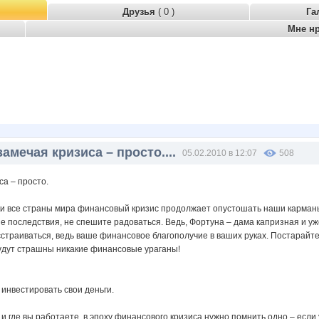
Друзья
( 0 )
Га
Мне н
замечая кризиса – просто....
05.02.2010 в 12:07
508
са – просто.
и все страны мира финансовый кризис продолжает опустошать наши карманы. 
е последствия, не спешите радоваться. Ведь, Фортуна – дама капризная и у
сстраиваться, ведь ваше финансовое благополучие в ваших руках. Постарайт
будут страшны никакие финансовые ураганы!
инвестировать свои деньги.
 и где вы работаете, в эпоху финансового кризиса нужно помнить одно – если