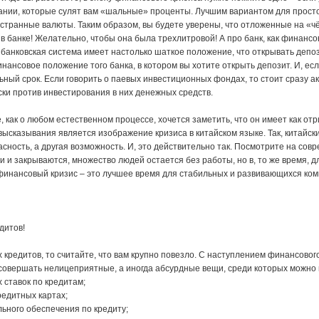
ии, которые сулят вам «шальные» проценты. Лучшим вариантом для просто
странные валюты. Таким образом, вы будете уверены, что отложенные на «чё
, в банке! Желательно, чтобы она была трехлитровой! А про банк, как финан
 банковская система имеет настолько шаткое положение, что открывать депо
нансовое положение того банка, в котором вы хотите открыть депозит. И, есл
ый срок. Если говорить о паевых инвестиционных фондах, то стоит сразу ак
ски против инвестирования в них денежных средств.
е, как о любом естественном процессе, хочется заметить, что он имеет как 
ысказывания является изображение кризиса в китайском языке. Так, китайски
сность, а другая возможность. И, это действительно так. Посмотрите на со
и и закрываются, множество людей остается без работы, но в, то же время,
 финансовый кризис – это лучшее время для стабильных и развивающихся ком
дитов!
х кредитов, то считайте, что вам крупно повезло. С наступлением финансов
 совершать нелицеприятные, а иногда абсурдные вещи, среди которых можно 
ставок по кредитам;
редитных картах;
ьного обеспечения по кредиту;