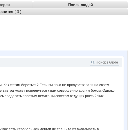
лерея
Поиск людей
равится
( 0 )
Как с этим бороться? Если вы пока не прочувствовали на своем
же завтра может повернуться к вам совершенно другим боком. Однако
есь следовать простым нехитрым советам ведущих российских
 у вас есть «свободные» деньги не спешите их вкладывать в