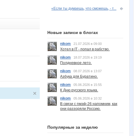
«Если ты думаешь, что сможешь, - т...
Новые записи в блогах
nikom
21.07.2026 в 09:00
Хотел в IT - попал в рабство.
nikom
18.07.2026 в 19:19
Полдневное лето.
nikom
08.07.2026 в 13:07
Азбука для Буратино.
nikom
05.06.2026 в 15:55
К Дню русского языка.
nikom
05.06.2026 в 10:32
В связи с пмэф-26 напомним, как
они раззоряли Россию.
Популярные за неделю