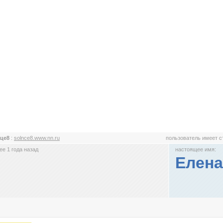
нце8
:
solnce8.www.nn.ru
пользователь имеет 
е 1 года назад
настоящее имя:
Елена