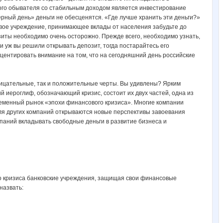
го обывателя со стабильным доходом является инвестирование
рный день» деньги не обесценятся. «Где лучше хранить эти деньги?»
совое учреждение, принимающее вклады от населения забудьте до
зиты необходимо очень осторожно. Прежде всего, необходимо узнать,
и уж вы решили открывать депозит, тогда постарайтесь его
центировать внимание на том, что на сегодняшний день российские
отрицательные, так и положительные черты. Вы удивлены? Ярким
й иероглиф, обозначающий кризис, состоит их двух частей, одна из
временный рынок «эпохи финансового кризиса». Многие компании
 для других компаний открываются новые перспективы завоевания
паний вкладывать свободные деньги в развитие бизнеса и
ого кризиса банковские учреждения, защищая свои финансовые
назвать: