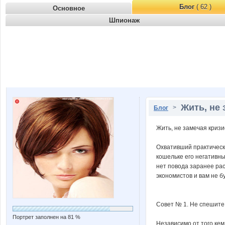
Блог
( 62 )
Основное
Шпионаж
Жить, не 
>
Блог
Жить, не замечая кризи
Охвативший практическ
кошельке его негативны
нет повода заранее ра
экономистов и вам не 
Совет № 1. Не спешите 
Портрет заполнен на 81 %
Независимо от того кем