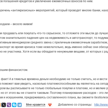
ов погашения кредитов и увеличение ежемесячных взносов по ним.
перечень «антикризисных» мероприятий, который проводят многие банки, нах
родаем – весело живем!
и продавать или покупать что-то серьезное, то отложите эти мысли до лучш
ом значительного падения цен на недвижимость и автотранспорт, то подумай
ктивным менеджером среднего звена с приличным ежемесячным заработком,
анспорт во время кризиса тоже нежелательно, ведь именно сейчас они обесц
о не участника. Хотя если вы обладаете ненужными вещами, от которых с ра
рошим финансистом.
о факт! А в тяжелые времена деньги необходимо не только считать, но и вести
 поможет вам увидеть, насколько платежеспособными вы являетесь на сего
ром вы расписываете не только глобальные покупки и платежи, но и мелкие ра
 но от этого вы не станете таковым. Поэтому планирование расходов – это ли
ам и искушениям, придерживаясь составленного плана, вы сможете безболе
Мне нравится
Добавлено со страницы:
http://ww