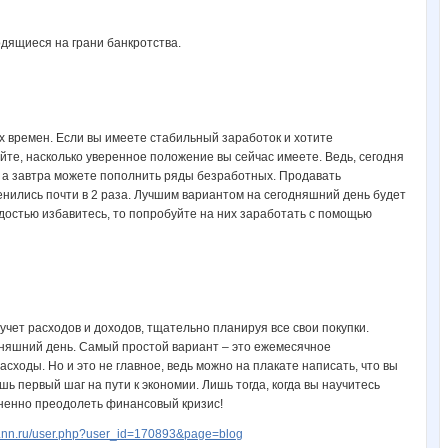
одящиеся на грани банкротства.
их времен. Если вы имеете стабильный заработок и хотите
те, насколько уверенное положение вы сейчас имеете. Ведь, сегодня
 а завтра можете пополнить ряды безработных. Продавать
енились почти в 2 раза. Лучшим вариантом на сегодняшний день будет
достью избавитесь, то попробуйте на них заработать с помощью
 учет расходов и доходов, тщательно планируя все свои покупки.
дняшний день. Самый простой вариант – это ежемесячное
сходы. Но и это не главное, ведь можно на плакате написать, что вы
шь первый шаг на пути к экономии. Лишь тогда, когда вы научитесь
зненно преодолеть финансовый кризис!
w.nn.ru/user.php?user_id=170893&page=blog