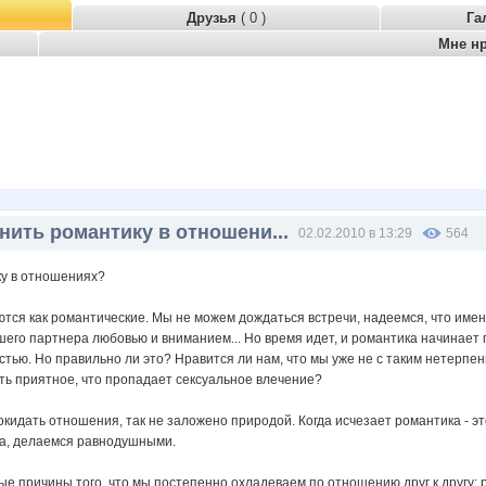
Друзья
( 0 )
Га
Мне н
нить романтику в отношени...
02.02.2010 в 13:29
564
ку в отношениях?
тся как романтические. Мы не можем дождаться встречи, надеемся, что имен
его партнера любовью и вниманием... Но время идет, и романтика начинает п
тью. Но правильно ли это? Нравится ли нам, что мы уже не с таким нетерпе
ть приятное, что пропадает сексуальное влечение?
кидать отношения, так не заложено природой. Когда исчезает романтика - эт
уга, делаемся равнодушными.
е причины того, что мы постепенно охладеваем по отношению друг к другу: 