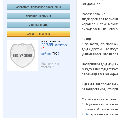
как должное.
Отправить приватное сообщение
Разочарование
Добавить в друзья
Люди время от времени
хорошее. С течением вр
Игнорировать
охладеваем к нашему п
Сделать подарок
Обида
популярность:
Случается, что люди об
31789 место
-7 ↓
друг с другом. Нас мог
рейтинг
700
?
учитываются, что нас 
Как получить
Восприятие друг друга 
уровень?
Между вами существуют
перемещается на карьер
Едва ли. Как только вы
разочарование, что пр
Существует несколько 
1.Научитесь видеть в в
прощать. И самое главн
2.Не
скрывайте от свое