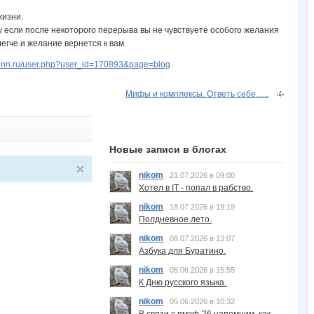
жизни.
 если после некоторого перерыва вы не чувствуете особого желания
егче и желание вернется к вам.
w.nn.ru/user.php?user_id=170893&page=blog
Мифы и комплексы. Ответь себе......
Новые записи в блогах
nikom
21.07.2026 в 09:00
Хотел в IT - попал в рабство.
nikom
18.07.2026 в 19:19
Полдневное лето.
nikom
08.07.2026 в 13:07
Азбука для Буратино.
nikom
05.06.2026 в 15:55
К Дню русского языка.
nikom
05.06.2026 в 10:32