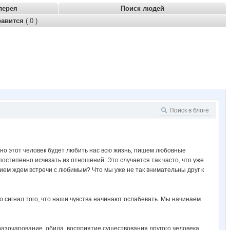
лерея
Поиск людей
равится
( 0 )
но этот человек будет любить нас всю жизнь, пишем любовные
остепенно исчезать из отношений. Это случается так часто, что уже
нием ждем встречи с любимым? Что мы уже не так внимательны друг к
о сигнал того, что наши чувства начинают ослабевать. Мы начинаем
разочарование, обида, восприятие существования другого человека