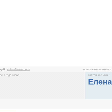
нце8
:
solnce8.www.nn.ru
пользователь имеет 
е 1 года назад
настоящее имя:
Елена