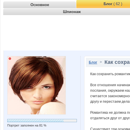
Блог
( 62 )
Основное
Шпионаж
Как сохра
>
Блог
Как сохранить романти
Все отношения начинаю
послания, окружаем наш
считается закономернос
другу и перестаем дела
Романтика не должна по
отдаляться друг от др
Портрет заполнен на 81 %
Существует три основны