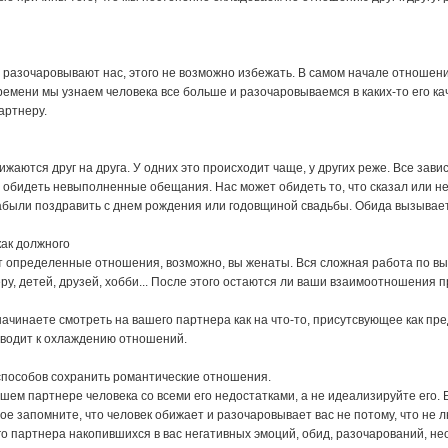
 разочаровывают нас, этого не возможно избежать. В самом начале отношени
емени мы узнаем человека все больше и разочаровываемся в каких-то его кач
артнеру.
ижаются друг на друга. У одних это происходит чаще, у других реже. Все зав
ут обидеть невыполненные обещания. Нас может обидеть то, что сказал или н
забыли поздравить с днем рождения или годовщиной свадьбы. Обида вызывает
как должного
 определенные отношения, возможно, вы женаты. Вся сложная работа по в
у, детей, друзей, хобби... После этого остаются ли ваши взаимоотношения 
 начинаете смотреть на вашего партнера как на что-то, присутсвующее как пр
иводит к охлаждению отношений.
способов сохранить романтические отношения.
ашем партнере человека со всеми его недостатками, а не идеализируйте его.
ое запомните, что человек обижает и разочаровывает вас не потому, что не 
го партнера накопившихся в вас негативных эмоций, обид, разочарований, не