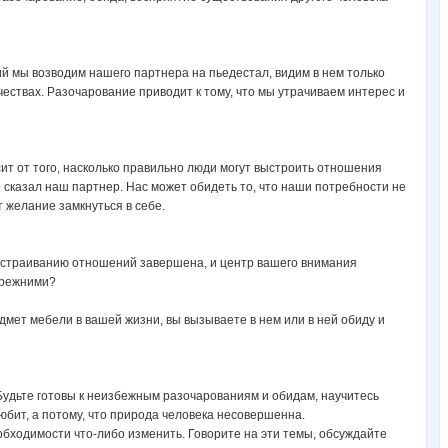
й мы возводим нашего партнера на пьедестал, видим в нем только
ествах. Разочарование приводит к тому, что мы утрачиваем интерес и
исит от того, насколько правильно люди могут выстроить отношения
е сказал наш партнер. Нас может обидеть то, что наши потребности не
 желание замкнуться в себе.
ыстраиванию отношений завершена, и центр вашего внимания
прежними?
едмет мебели в вашей жизни, вы вызываете в нем или в ней обиду и
 Будьте готовы к неизбежным разочарованиям и обидам, научитесь
любит, а потому, что природа человека несовершенна.
обходимости что-либо изменить. Говорите на эти темы, обсуждайте