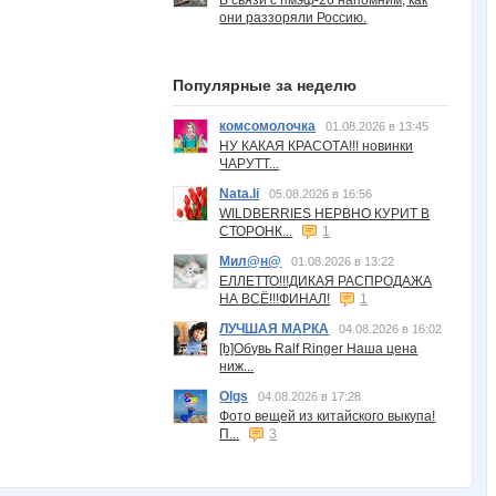
В связи с пмэф-26 напомним, как
они раззоряли Россию.
Популярные за неделю
комсомолочка
01.08.2026 в 13:45
НУ КАКАЯ КРАСОТА!!! новинки
ЧАРУТТ...
Nata.li
05.08.2026 в 16:56
WILDBERRIES НЕРВНО КУРИТ В
СТОРОНК...
1
Мил@н@
01.08.2026 в 13:22
ЕЛЛЕТТО!!!ДИКАЯ РАСПРОДАЖА
НА ВСЁ!!!ФИНАЛ!
1
ЛУЧШАЯ МАРКА
04.08.2026 в 16:02
[b]Обувь Ralf Ringer Наша цена
ниж...
Olgs
04.08.2026 в 17:28
Фото вещей из китайского выкупа!
П...
3